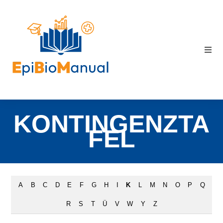
KONTINGENZTA
FEL
A
B
C
D
E
F
G
H
I
K
L
M
N
O
P
Q
R
S
T
Ü
V
W
Y
Z