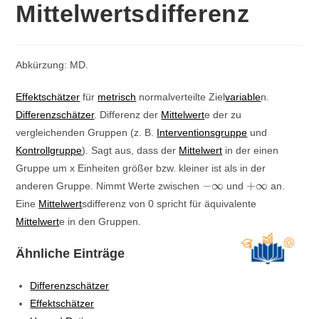
Mittelwertsdifferenz
Abkürzung: MD.
Effektschätzer
für
metrisch
normalverteilte Ziel
variable
n.
Differenzschätzer
. Differenz der
Mittelwert
e der zu
vergleichenden Gruppen (z. B.
Interventionsgruppe
und
Kontrollgruppe
). Sagt aus, dass der
Mittelwert
in der einen
Gruppe um x Einheiten größer bzw. kleiner ist als in der
-
+\infty
−
∞
+
∞
anderen Gruppe. Nimmt Werte zwischen
und
an.
\infty
Eine
Mittelwert
sdifferenz von 0 spricht für äquivalente
Mittelwert
e in den Gruppen.
Ähnliche Einträge
Differenzschätzer
Effektschätzer