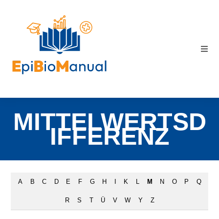
MITTELWERTSD
IFFERENZ
A
B
C
D
E
F
G
H
I
K
L
M
N
O
P
Q
R
S
T
Ü
V
W
Y
Z