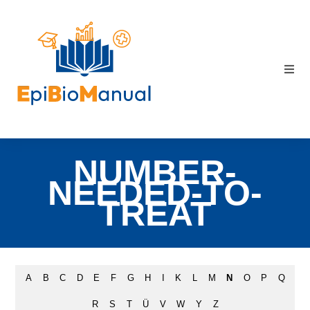
NUMBER-
NEEDED-TO-
TREAT
A
B
C
D
E
F
G
H
I
K
L
M
N
O
P
Q
R
S
T
Ü
V
W
Y
Z