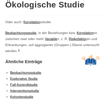
Ökologische Studie
Oder auch:
Korrelation
sstudie.
Beobachtungsstudie
, in der Beziehungen bzw.
Korrelation
en
zwischen zwei oder mehr
Variable
n, z. B.
Risikofaktor
en und
Erkrankungen, auf aggregierter (Gruppen-) Ebene untersucht
1
werden.
Ähnliche Einträge
Beobachtungsstudie
Explorative Studie
Fall-Kontrollstudie
Interventionsstudie
Kohortenstudie