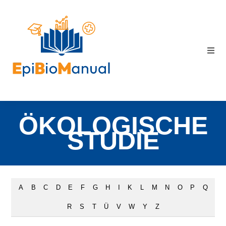
ÖKOLOGISCHE
STUDIE
A
B
C
D
E
F
G
H
I
K
L
M
N
O
P
Q
R
S
T
Ü
V
W
Y
Z